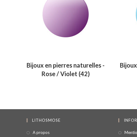
Bijoux en pierres naturelles -
Bijoux
Rose / Violet
(42)
LITHOSMOSE
INFO
A propos
Mentio