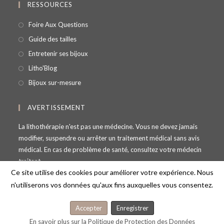
RESSOURCES
Foire Aux Questions
Guide des tailles
Entretenir ses bijoux
Litho'Blog
Bijoux sur-mesure
AVERTISSEMENT
La lithothérapie n'est pas une médecine. Vous ne devez jamais
modifier, suspendre ou arrêter un traitement médical sans avis
médical. En cas de problème de santé, consultez votre médecin
traitant.
Ce site utilise des cookies pour améliorer votre expérience. Nous
n'utiliserons vos données qu'aux fins auxquelles vous consentez.
Accepter
Enregistrer
© Copyright - Lithosmose - 69100 Villeurbanne - France -
En savoir plus sur la Politique de Protection des Données
contact@lithosmose.fr