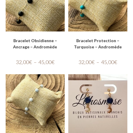
Bracelet Obsidienne –
Bracelet Protection –
Ancrage – Andromède
Turquoise – Andromède
32,00
€
–
45,00
€
32,00
€
–
45,00
€