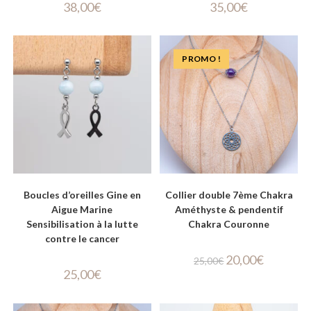
38,00
€
35,00
€
PROMO !
Boucles d’oreilles Gine en
Collier double 7ème Chakra
Aigue Marine
Améthyste & pendentif
Sensibilisation à la lutte
Chakra Couronne
contre le cancer
20,00
€
25,00
€
25,00
€