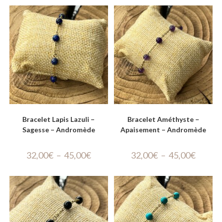
Bracelet Lapis Lazuli –
Bracelet Améthyste –
Sagesse – Andromède
Apaisement – Andromède
32,00
€
–
45,00
€
32,00
€
–
45,00
€