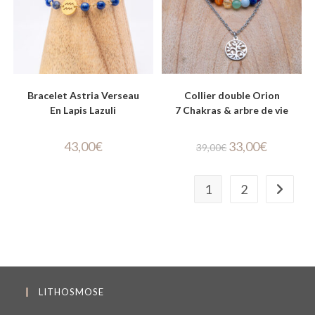
Bracelet Astria Verseau
Collier double Orion
En Lapis Lazuli
7 Chakras & arbre de vie
43,00
€
33,00
€
39,00
€
1
2
LITHOSMOSE