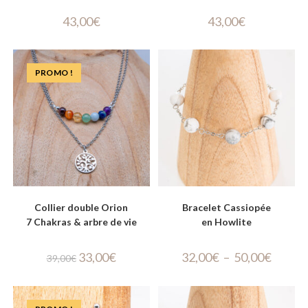
43,00
€
43,00
€
PROMO !
Collier double Orion
Bracelet Cassiopée
7 Chakras & arbre de vie
en Howlite
33,00
€
32,00
€
–
50,00
€
39,00
€