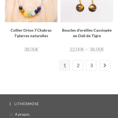
Collier Orion 7 Chakras
Boucles d’oreilles Cassiopée
7 pierres naturelles
en Oeil de Tigre
38,00
€
22,00
€
–
38,00
€
1
2
3
LITHOSMOSE
A propos