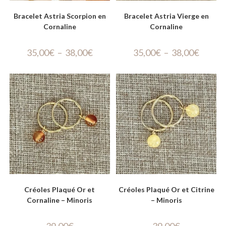
Bracelet Astria Scorpion en
Bracelet Astria Vierge en
Cornaline
Cornaline
35,00
€
–
38,00
€
35,00
€
–
38,00
€
Créoles Plaqué Or et
Créoles Plaqué Or et Citrine
Cornaline – Minoris
– Minoris
39,00
€
39,00
€