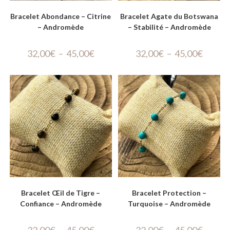
Bracelet Abondance – Citrine
Bracelet Agate du Botswana
– Andromède
– Stabilité – Andromède
32,00
€
–
45,00
€
32,00
€
–
45,00
€
Bracelet Œil de Tigre –
Bracelet Protection –
Confiance – Andromède
Turquoise – Andromède
32,00
€
–
45,00
€
32,00
€
–
45,00
€