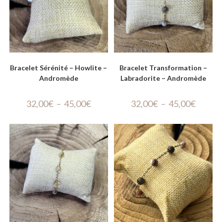
Bracelet Sérénité – Howlite –
Bracelet Transformation –
Andromède
Labradorite – Andromède
32,00
€
–
45,00
€
32,00
€
–
45,00
€