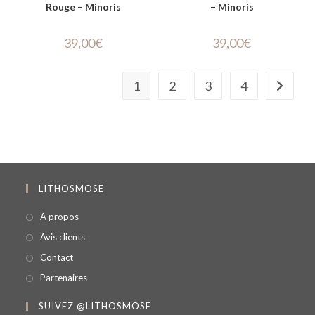
Rouge – Minoris
– Minoris
39,00
€
39,00
€
1
2
3
4
LITHOSMOSE
A propos
Avis clients
Contact
Partenaires
SUIVEZ @LITHOSMOSE