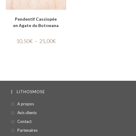
Pendentif Cassiopée
en Agate du Botswana
10,50
€
–
25,00
€
LITHOSMOSE
A propos
Avis clients
Contact
Partenaires