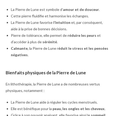
La Pierre de Lune est symbole d’
amour et de douceur
.
Cette pierre fluidifie et harmonise les échanges.
La Pierre de Lune favorise
l’intuition
et, par conséquent,
aide à la prise de bonnes décisions.
Pierre de tolérance, elle permet de
réduire les peurs
et
d’accéder à plus de
sérénité
.
Calmante
, la Pierre de Lune r
éduit le stress et les pensées
négatives
.
Bienfaits physiques de la Pierre de Lune
En lithothérapie, la Pierre de Lune a de nombreuses vertus
physiques, notamment :
La Pierre de Lune aide à réguler les cycles menstruels.
Elle est bénéfique pour la
peau, les ongles et les cheveux
.
Grâce à son pouvoir apaisant, elle favorise ainsi le
sommeil
.