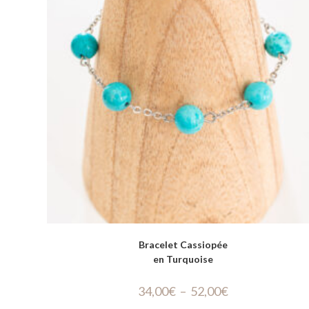
Bracelet Cassiopée
en Turquoise
34,00
€
–
52,00
€