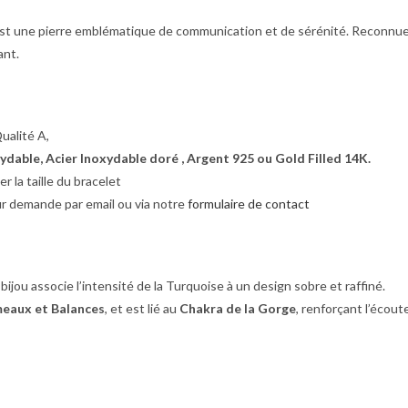
st une pierre emblématique de communication et de sérénité. Reconnue d
ant.
ualité A,
ydable, Acier Inoxydable doré , Argent 925 ou Gold Filled 14K.
 la taille du bracelet
sur demande par email ou via notre
formulaire de contact
ijou associe l’intensité de la Turquoise à un design sobre et raffiné.
meaux et Balances
, et est lié au
Chakra de la Gorge
, renforçant l’écoute