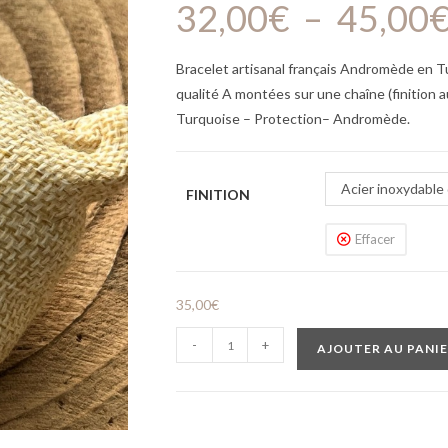
32,00
€
–
45,00
Bracelet artisanal français Andromède en T
qualité A montées sur une chaîne (finition a
Turquoise – Protection– Andromède.
Acier inoxydable
FINITION
Effacer
35,00
€
-
+
AJOUTER AU PANI