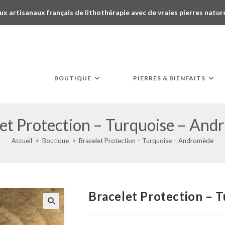
ux artisanaux français de lithothérapie avec de vraies pierres natur
BOUTIQUE
PIERRES & BIENFAITS
et Protection – Turquoise – An
Accueil
>
Boutique
>
Bracelet Protection – Turquoise – Andromède
Bracelet Protection – 
🔍