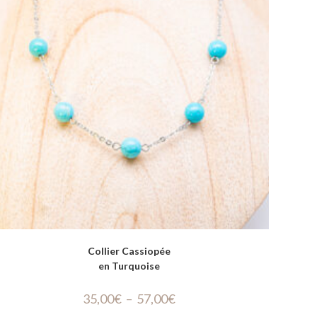
Collier Cassiopée
en Turquoise
35,00
€
–
57,00
€