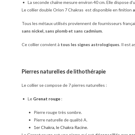
La seconde chaîne mesure environ 40 cm. Elle dispose d’
Le collier double Orion 7 Chakras est disponible en finition
a
Tous les métaux utilisés proviennent de fournisseurs françai
sans nickel, sans plomb et sans cadmium
.
Ce collier convient à
tous les signes astrologiques
. Il est
Pierres naturelles de lithothérapie
Le collier se compose de 7 pierres naturelles :
Le
Grenat rouge
:
Pierre rouge très sombre.
Pierre naturelle de qualité A.
1er Chakra, le Chakra Racine
.
Le Grenat rouge est une pierre qui est
déconseillés aux pe