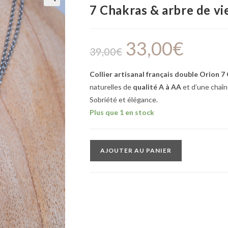
7 Chakras & arbre de vi
🔍
33,00
€
39,00
€
Collier artisanal français double Orion 7
naturelles de
qualité A à AA
et d’une chaî
Sobriété et élégance.
Plus que 1 en stock
AJOUTER AU PANIER