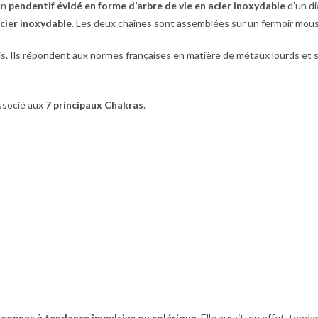
un
pendentif évidé en forme d’arbre de vie en acier inoxydable
d’un d
cier inoxydable
. Les deux chaînes sont assemblées sur un fermoir mou
s. Ils répondent aux normes françaises en matière de métaux lourds et s
 associé aux
7 principaux Chakras
.
rsonnes à tendance impulsive ou colérique
. Elle aurait, en effet, tend