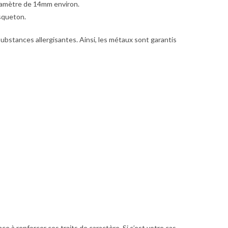
iamètre de 14mm environ.
squeton.
ubstances allergisantes. Ainsi, les métaux sont garantis
ance à renforcer ces traits de caractère. Si c’est votre cas,