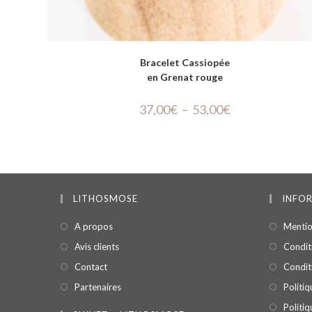
Bracelet Cassiopée
en Grenat rouge
37,00
€
–
53,00
€
LITHOSMOSE
INFO
A propos
Mentio
Avis clients
Conditi
Contact
Condit
Partenaires
Politi
Politi