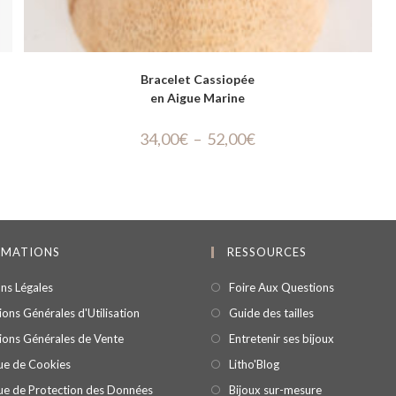
Bracelet Cassiopée
en Aigue Marine
34,00
€
–
52,00
€
RMATIONS
RESSOURCES
ns Légales
Foire Aux Questions
ons Générales d'Utilisation
Guide des tailles
ions Générales de Vente
Entretenir ses bijoux
que de Cookies
Litho'Blog
que de Protection des Données
Bijoux sur-mesure