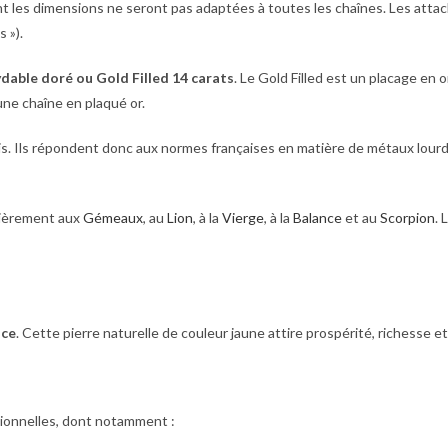
nt les dimensions ne seront pas adaptées à toutes les chaînes. Les atta
 »).
ydable doré
ou Gold Filled 14 carats
. Le Gold Filled est un placage en o
une chaîne en plaqué or.
is. Ils répondent donc aux normes françaises en matière de métaux lour
ulièrement aux
Gémeaux
, au
Lion
, à la
Vierge
, à la
Balance
et au
Scorpion
. 
nce
. Cette pierre naturelle de couleur jaune attire prospérité, richesse et
tionnelles, dont notamment :