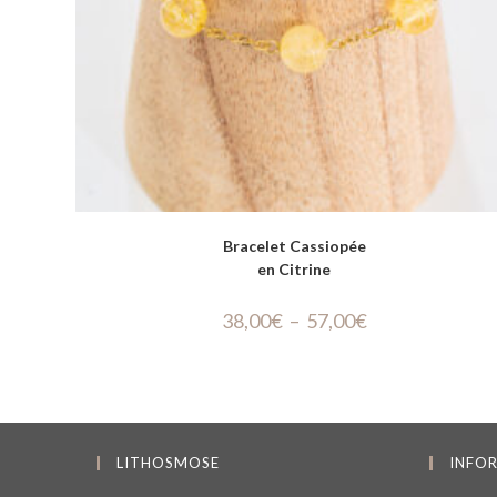
Bracelet Cassiopée
en Citrine
38,00
€
–
57,00
€
LITHOSMOSE
INFO