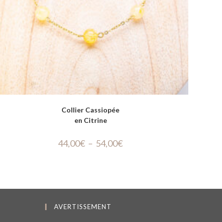
Collier Cassiopée
en Citrine
44,00
€
–
54,00
€
AVERTISSEMENT