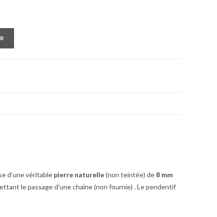
ER
ose d’une véritable
pierre naturelle
(non teintée) de
8 mm
mettant le passage d’une chaîne (non fournie) . Le pendentif