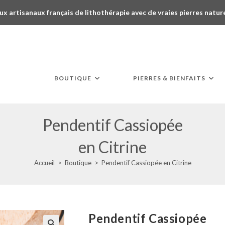
ux artisanaux français de lithothérapie avec de vraies pierres natur
BOUTIQUE
PIERRES & BIENFAITS
Pendentif Cassiopée
en Citrine
Accueil
>
Boutique
>
Pendentif Cassiopée en Citrine
Pendentif Cassiopée