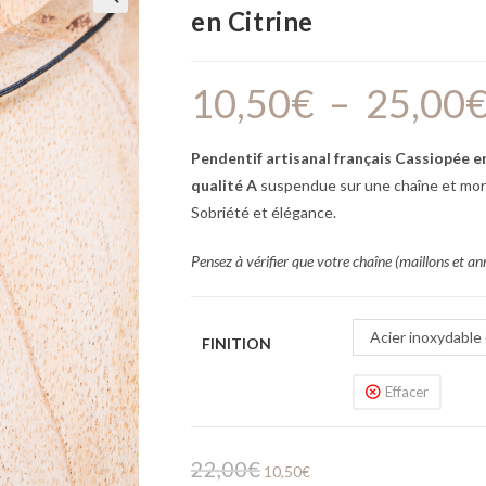
en Citrine
🔍
10,50
€
–
25,00
Pendentif artisanal français Cassiopée e
qualité A
suspendue sur une chaîne et mo
Sobriété et élégance.
Pensez à vérifier que votre chaîne (maillons et an
Acier inoxydable
FINITION
Effacer
22,00
€
10,50
€