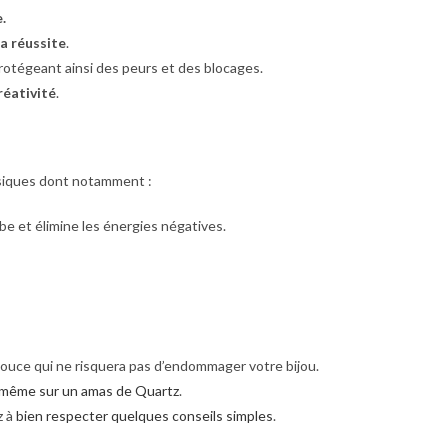
.
la réussite
.
protégeant ainsi des peurs et des blocages.
réativité
.
ysiques dont notamment :
be et élimine les énergies négatives.
ouce qui ne risquera pas d’endommager votre bijou.
 ou même sur un amas de Quartz
.
z à
bien respecter quelques conseils simples
.