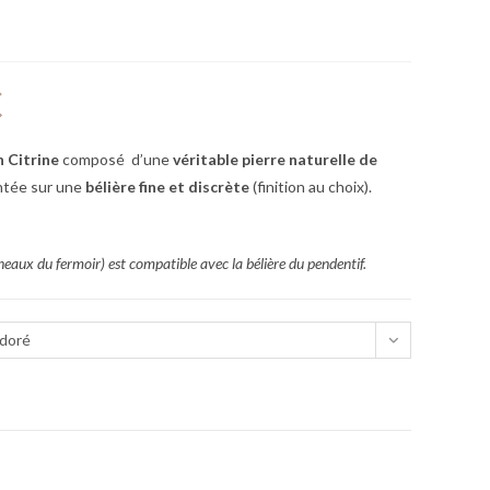
€
n Citrine
composé
d’une
véritable pierre naturelle de
ntée sur une
bélière fine et discrète
(finition au choix).
neaux du fermoir) est compatible avec la bélière du pendentif.
 doré