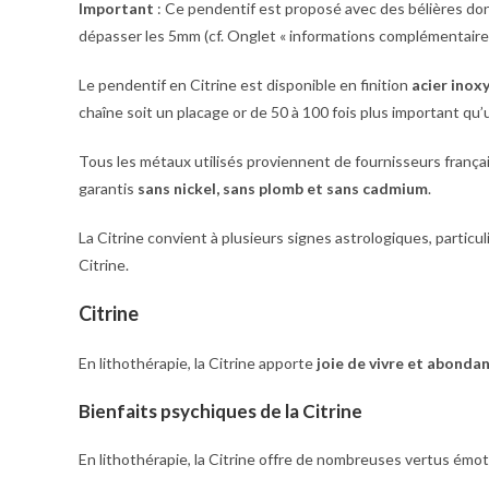
Important
: Ce pendentif est proposé avec des bélières do
dépasser les 5mm (cf. Onglet « informations complémentaires
Le pendentif en Citrine est disponible en finition
acier inox
chaîne soit un placage or de 50 à 100 fois plus important qu’
Tous les métaux utilisés proviennent de fournisseurs frança
garantis
sans nickel, sans plomb et sans cadmium
.
La Citrine convient à plusieurs signes astrologiques, partic
Citrine.
Citrine
En lithothérapie, la Citrine apporte
joie de vivre et abonda
Bienfaits psychiques de la Citrine
En lithothérapie, la Citrine offre de nombreuses vertus émo