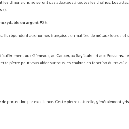
nt les dimensions ne seront pas adaptées à toutes les chaînes. Les atta
 »).
inoxydable ou argent 925
.
is. Ils répondent aux normes françaises en matière de métaux lourds et 
rticulièrement aux
Gémeaux
, au
Cancer
, au
Sagittaire
et aux
Poissons
. L
cette pierre peut vous aider sur tous les chakras en fonction du travail q
e de protection
par excellence. Cette pierre naturelle, généralement gr