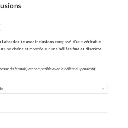
lusions
€
n Labradorite avec inclusions
composé
d’une
véritable
ur une chaîne et montée sur une
bélière fine et discrète
neaux du fermoir) est compatible avec la bélière du pendentif.
le