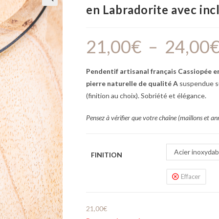
en Labradorite avec inc
🔍
21,00
€
–
24,00
Pendentif artisanal français Cassiopée e
pierre naturelle de
qualité A
suspendue s
(finition au choix). Sobriété et élégance.
Pensez à vérifier que votre chaîne (maillons et an
Acier inoxydab
FINITION
Effacer
21,00
€