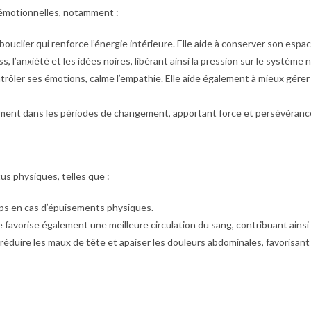
 émotionnelles, notamment :
bouclier qui renforce l’énergie intérieure. Elle aide à conserver son esp
ess, l’anxiété et les idées noires, libérant ainsi la pression sur le système 
trôler ses émotions, calme l’empathie. Elle aide également à mieux gérer l
ement dans les périodes de changement, apportant force et persévéranc
us physiques, telles que :
rps en cas d’épuisements physiques.
e favorise également une meilleure circulation du sang, contribuant ainsi
 réduire les maux de tête et apaiser les douleurs abdominales, favorisan