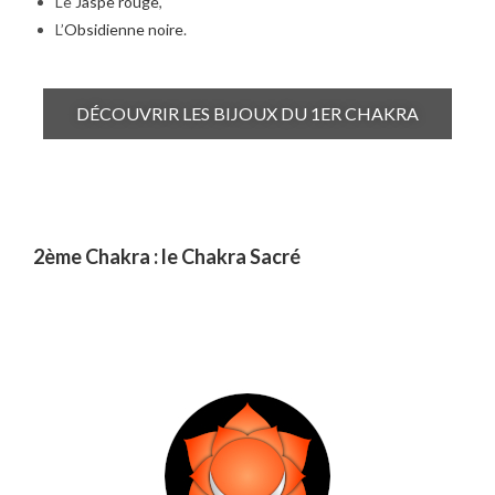
Le
Jaspe rouge
,
L’
Obsidienne noire
.
DÉCOUVRIR LES BIJOUX DU 1ER CHAKRA
2ème Chakra : le Chakra Sacré