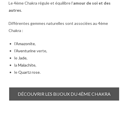
Le 4ème Chakra régule et équilibre l’
amour de soi et des
autres
.
Différentes gemmes naturelles sont associées au 4ème
Chakra :
l’
Amazonite
,
l’
Aventurine
verte,
le
Jade
,
la
Malachite
,
le
Quartz rose
.
DÉCOUVRIR LES BIJOUX DU 4ÈME CHAKRA