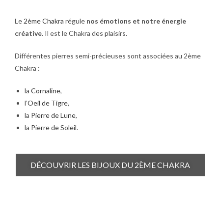
Le
2ème Chakra
régule
n
os émotions et notre énergie
créative
. Il est le Chakra des plaisirs.
Différentes pierres semi-précieuses sont associées au 2ème
Chakra :
la
Cornaline
,
l’
Oeil de Tigre
,
la
Pierre de Lune
,
la
Pierre de Soleil
.
DÉCOUVRIR LES BIJOUX DU 2ÈME CHAKRA