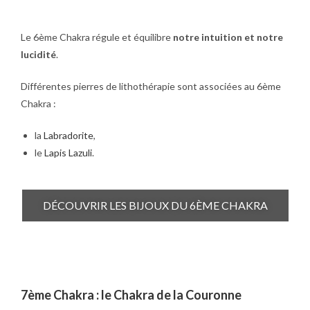
Le 6ème Chakra régule et équilibre
n
otre intuition et notre
lucidité
.
Différentes pierres de lithothérapie sont associées au 6ème
Chakra :
la
Labradorite
,
le
Lapis Lazuli
.
DÉCOUVRIR LES BIJOUX DU 6ÈME CHAKRA
7ème Chakra : le Chakra de la Couronne