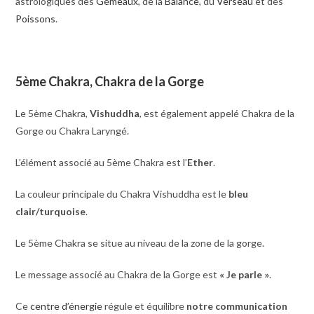
astrologiques des
Gémeaux
, de la
Balance
, du
Verseau
et des
Poissons
.
5ème Chakra, Chakra de la Gorge
Le 5ème Chakra,
Vishuddha
, est également appelé Chakra de la
Gorge ou Chakra Laryngé.
L’élément associé au 5ème Chakra est l’
Ether
.
La couleur principale du Chakra Vishuddha est le
bleu
clair/turquoise
.
Le 5ème Chakra se situe au niveau de la zone de la gorge.
Le message associé au Chakra de la Gorge est
« Je parle »
.
Ce
centre d’énergie
régule et équilibre
notre communication